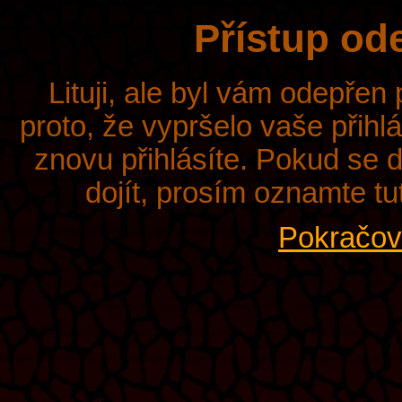
Přístup od
Lituji, ale byl vám odepřen
proto, že vypršelo vaše přihl
znovu přihlásíte. Pokud se d
dojít, prosím oznamte tu
Pokračova