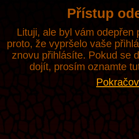
Přístup od
Lituji, ale byl vám odepřen
proto, že vypršelo vaše přihl
znovu přihlásíte. Pokud se d
dojít, prosím oznamte tu
Pokračova