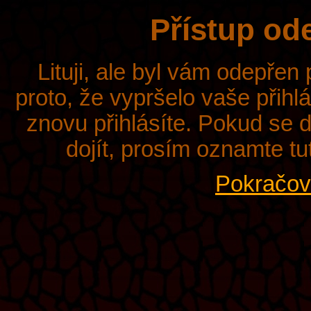
Přístup od
Lituji, ale byl vám odepřen
proto, že vypršelo vaše přihl
znovu přihlásíte. Pokud se d
dojít, prosím oznamte tu
Pokračova