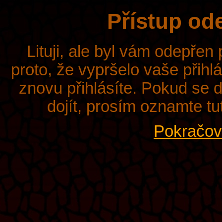
Přístup od
Lituji, ale byl vám odepřen
proto, že vypršelo vaše přihl
znovu přihlásíte. Pokud se d
dojít, prosím oznamte tu
Pokračova