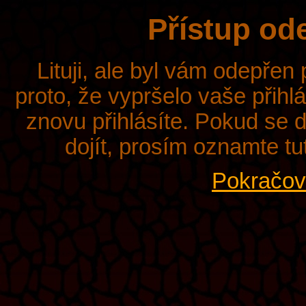
Přístup od
Lituji, ale byl vám odepřen
proto, že vypršelo vaše přihl
znovu přihlásíte. Pokud se d
dojít, prosím oznamte tu
Pokračova