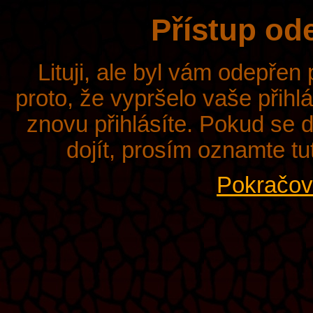
Přístup od
Lituji, ale byl vám odepřen
proto, že vypršelo vaše přihl
znovu přihlásíte. Pokud se d
dojít, prosím oznamte tu
Pokračova